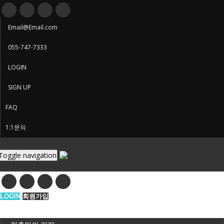
Email@Email.com
055-747-7333
LOGIN
SIGN UP
FAQ
1:1문의
Toggle navigation
LOGIN
회원가입
학원안내