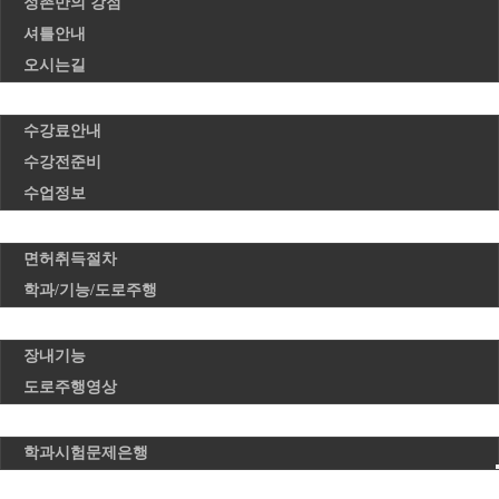
정촌만의 강점
셔틀안내
오시는길
수강안내
수강료안내
수강전준비
수업정보
면허취득과정
면허취득절차
학과/기능/도로주행
면허시험안내
장내기능
도로주행영상
문제은행
학과시험문제은행
게시판